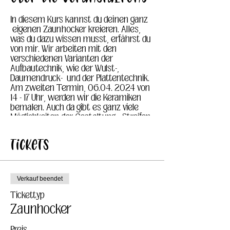
In diesem Kurs kannst du deinen ganz
eigenen Zaunhocker kreieren. Alles,
was du dazu wissen musst, erfährst du
von mir. Wir arbeiten mit den
verschiedenen Varianten der
Aufbautechnik, wie der Wulst-,
Daumendruck- und der Plattentechnik.
Am zweiten Termin, 06.04. 2024 von
14 - 17 Uhr, werden wir die Keramiken
bemalen. Auch da gibt es ganz viele
Möglichkeiten der Gestaltung... Streifen,
Punkte, Wellen, Bubbles, abkleben,
stempeln usw.
Tickets
Der Kursbeitrag hat eine Höhe von
69,00€ + Materialkosten (16,90€/kg
fertige Keramik, d.h. Ton, Schrühbrand,
Verkauf beendet
Farben, Glasuren und Glattbrand)
Tickettyp
Tee und Wasser sind im Preis
Zaunhocker
enthalten.
Preis