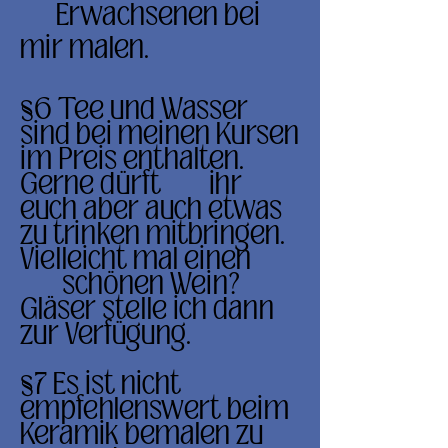
Erwachsenen bei
mir malen.
§6 Tee und Wasser
sind bei meinen Kursen
im Preis enthalten.
Gerne dürft ihr
euch aber auch etwas
zu trinken mitbringen.
Vielleicht mal einen
schönen Wein?
Gläser stelle ich dann
zur Verfügung.
§7 Es ist nicht
empfehlenswert beim
Keramik bemalen zu